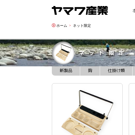
ホーム
ネット限定
ネット限定
新製品
鈎
仕掛け類