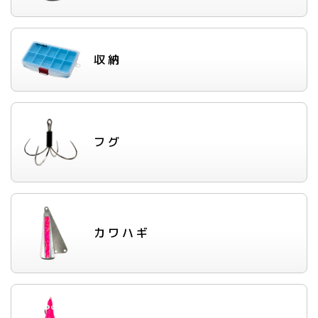
収納
フグ
カワハギ